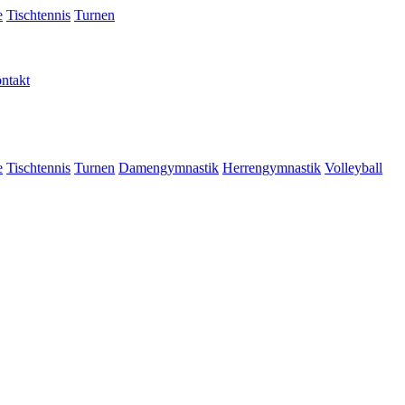
e
Tischtennis
Turnen
ntakt
e
Tischtennis
Turnen
Damengymnastik
Herrengymnastik
Volleyball