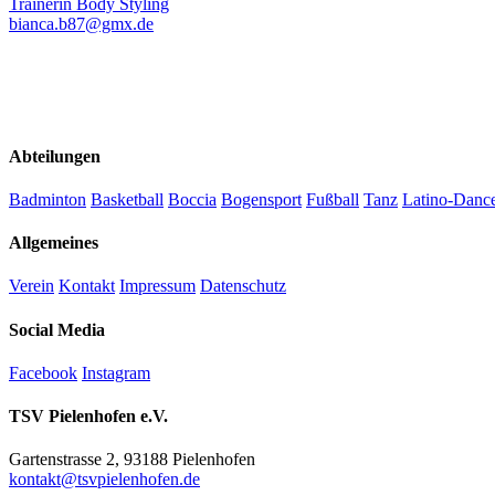
Trainerin Body Styling
bianca.b87@gmx.de
Abteilungen
Badminton
Basketball
Boccia
Bogensport
Fußball
Tanz
Latino-Danc
Allgemeines
Verein
Kontakt
Impressum
Datenschutz
Social Media
Facebook
Instagram
TSV Pielenhofen e.V.
Gartenstrasse 2, 93188 Pielenhofen
kontakt@tsvpielenhofen.de