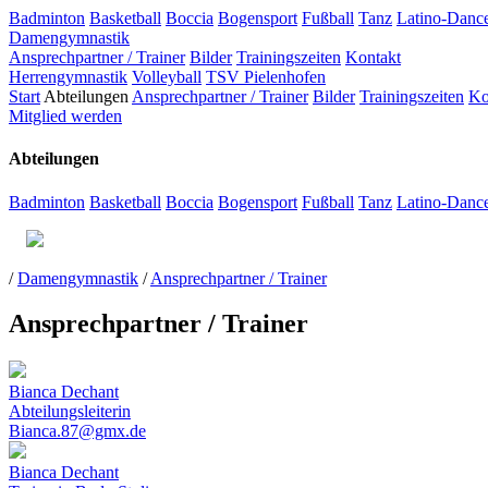
Badminton
Basketball
Boccia
Bogensport
Fußball
Tanz
Latino-Danc
Damengymnastik
Ansprechpartner / Trainer
Bilder
Trainingszeiten
Kontakt
Herrengymnastik
Volleyball
TSV Pielenhofen
Start
Abteilungen
Ansprechpartner / Trainer
Bilder
Trainingszeiten
Ko
Mitglied werden
Abteilungen
Badminton
Basketball
Boccia
Bogensport
Fußball
Tanz
Latino-Danc
/
Damengymnastik
/
Ansprechpartner / Trainer
Ansprechpartner / Trainer
Bianca Dechant
Abteilungsleiterin
Bianca.87@gmx.de
Bianca Dechant